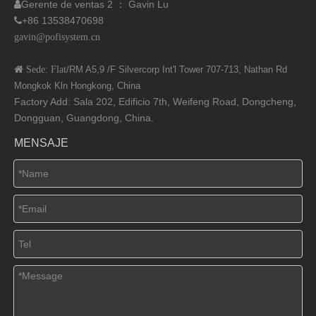
Gerente de ventas 2 ： Gavin Lu

+86 13538470698

gavin@pofisystem.cn
 Sede: Flat
/RM A5,9 /F Silvercorp Int'l
Tower 707-713, Nathan Rd
Mongkok Kln Hongkong, China
Factory Add: Sala 202, Edificio 7th, Weifeng Road, Dongcheng,
Dongguan, Guangdong, China.
MENSAJE