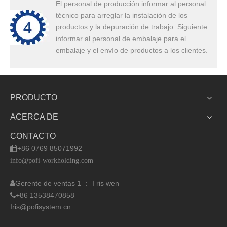
El personal de producción informar al personal
técnico para arreglar la instalación de los
productos y la depuración de trabajo. Siguiente
informar al personal de embalaje para el
embalaje y el envío de productos a los clientes.
PRODUCTO
ACERCA DE
CONTACTO
+86 0769 85071992

info@pofi-workholding.com
Gerente de ventas 1 ： I
ris wen

+86 13538470858

Iris@pofisystem.cn