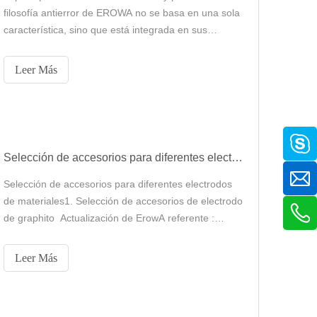
filosofía antierror de EROWA no se basa en una sola
característica, sino que está integrada en sus
sistemas de sujeción de piezas de trabajo modulares
y altamente estandarizados. El objetivo principal es
Leer Más
eliminar el error humano y la variación en la
configuración, logrando así una alta repetibilidad y
habilitación.
Selección de accesorios para diferentes electrodos de materiales
Selección de accesorios para diferentes electrodos
de materiales1. Selección de accesorios de electrodo
de graphito ‌ Actualización de ErowA referente ‌:
Diseñado específicamente para EDM, asegurando
un posicionamiento preciso del electrodo en relación
Leer Más
con la máquina herramienta y minimizando las
desviaciones de procesamiento ‌ Compatibilidad
material‌: Desi optimizado