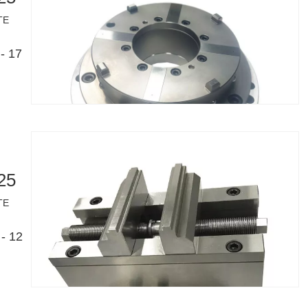
TE
- 17
25
TE
- 12