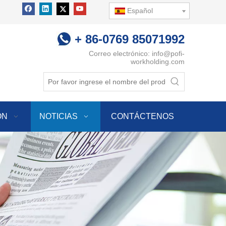
Español
+ 86-0769 85071992
Correo electrónico:
info@pofi-
workholding.com
ÓN
NOTICIAS
CONTÁCTENOS