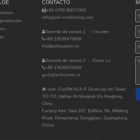
 DE
CONTACTO
M
+86 0769 85071992

sotros
info@pofi-workholding.com
 producción
ro
Gerente de ventas 1 ： I
ris wen

ón
+86 13538470858

Iris@pofisystem.cn
Gerente de ventas 2 ： Gavin Lu

+86 13538470698

gavin@pofisystem.cn
 Sede: Flat
/RM A5,9 /F Silvercorp Int'l
Tower
707-713, Nathan Rd
Mongkok Kln Hongkong,
China
Factory Add: Sala 202, Edificio 7th, Weifeng
Road, Dongcheng, Dongguan, Guangdong,
China.