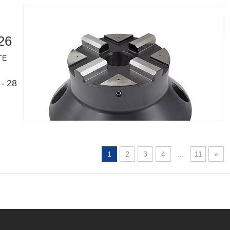
26
TE
- 28
1
2
3
4
...
11
»