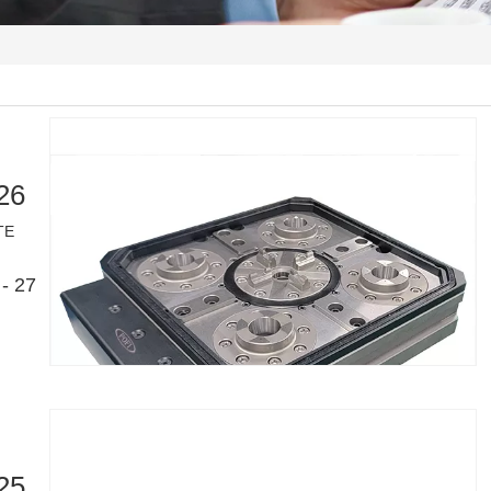
26
TE
- 27
25