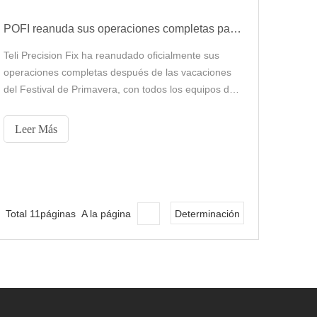
POFI reanuda sus operaciones completas para 2026
Teli Precision Fix ha reanudado oficialmente sus
operaciones completas después de las vacaciones
del Festival de Primavera, con todos los equipos de
producción, I + D, ventas y servicio nuevamente a
trabajar y listos para un fuerte comienzo en 2026.
Leer Más
Como proveedor profesional de accesorios de
precisión, soluciones de sujeción, herramientas
personalizadas y automatización,
Total 11páginas A la página
Determinación