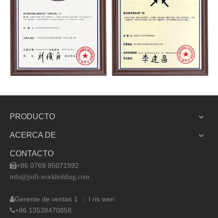
PRODUCTO
ACERCA DE
CONTACTO
+86 0769 85071992

info@pofi-workholding.com
Gerente de ventas 1 ： I
ris wen

+86 13538470858
