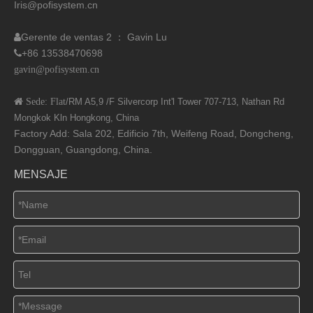
Iris@pofisystem.cn
Gerente de ventas 2 ： Gavin Lu

+86 13538470698

gavin@pofisystem.cn
 Sede: Flat
/RM A5,9 /F Silvercorp Int'l
Tower 707-713, Nathan Rd
Mongkok Kln Hongkong, China
Factory Add: Sala 202, Edificio 7th, Weifeng Road, Dongcheng,
Dongguan, Guangdong, China.
MENSAJE