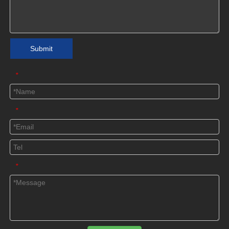
Submit
*
*
*