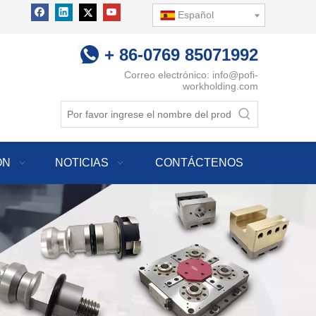
Español
+ 86-0769 85071992
Correo electrónico:
info@pofi-
workholding.com
ÓN
NOTICIAS
CONTÁCTENOS