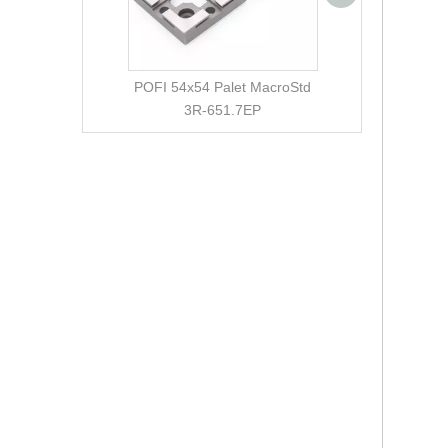
3R-656.21
POFI 54x54 Palet MacroStd
3R-651.7EP