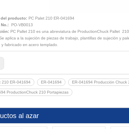
del producto:
PC Palet 210 ER-041694
 No.:
PO-VB0013
ción:
PC Pallet 210 es una abreviatura de ProductionChuck Pallet 2
e aplica a la sujeción de piezas de trabajo, plantillas de sujeción y 
 y fabricado en acero templado.
:
t 210 ER-041694
ER-041694
ER-041694 Producción Chuck 
94 ProductionChuck 210 Portapiezas
uctos al azar