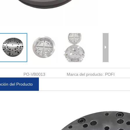
PO-VB0013
Marca del producto:
POFI
pción del Producto
rado 3M D6
Tornillo de banco de péndulo
Unititular ER-01079