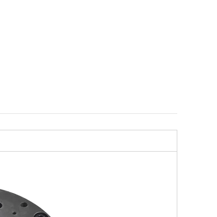
3 ER-
Palet φ148 G R25 ER-
Espiga de sujeción F/A E