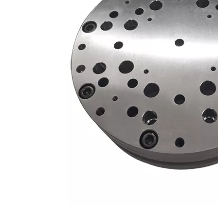
-SP03
giratorio 0-100 Unoset ER-
009223
008856