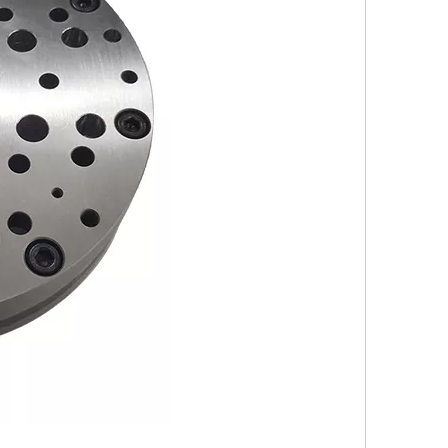
015899
ER-015465