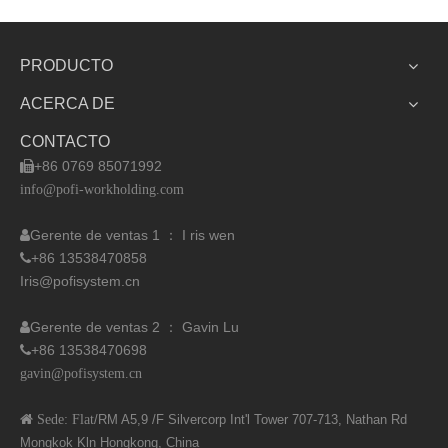
PRODUCTO
ACERCA DE
CONTACTO
+86 0769 85071992

info@pofi-workholding.com
Gerente de ventas 1 ： I
ris wen

+86 13538470858

Iris@pofisystem.cn
Gerente de ventas 2 ： Gavin Lu

+86 13538470698

gavin@pofisystem.cn
 Sede: Flat
/RM A5,9 /F Silvercorp Int'l
Tower 707-713, Nathan Rd
Mongkok Kln Hongkong, China