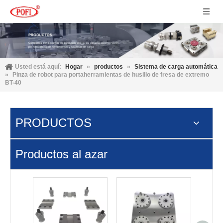
Usted está aquí:
Hogar
»
productos
»
Sistema de carga automática
»
Pinza de robot para portaherramientas de husillo de fresa de extremo
BT-40
PRODUCTOS
Productos al azar
Sop
compa