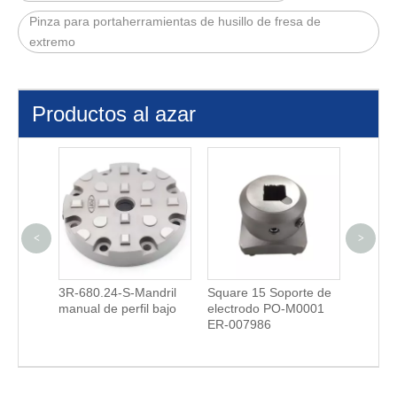
Pinza para portaherramientas de husillo de fresa de
extremo
Productos al azar
<
>
ico
3R-680.24-S-Mandril
Square 15 Soporte de
Soport
laca
manual de perfil bajo
electrodo PO-M0001
ER-03
0.10-30
ER-007986