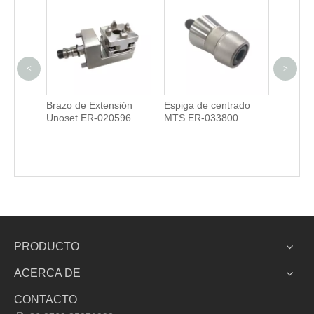
<
>
bre
Brazo de Extensión
Espiga de centrado
Espiga
Unoset ER-020596
MTS ER-033800
compen
ER-03
PRODUCTO
ACERCA DE
CONTACTO