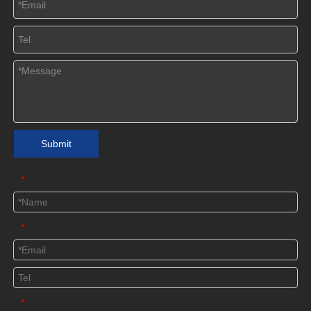
Submit
*
*
*