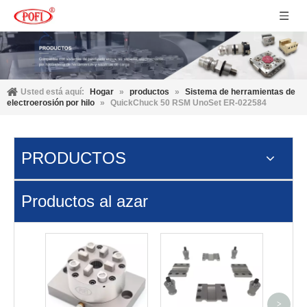
Usted está aquí:
Hogar
»
productos
»
Sistema de herramientas de
electroerosión por hilo
»
QuickChuck 50 RSM UnoSet ER-022584
PRODUCTOS
Productos al azar
3M Pas
3R-60
cont
>