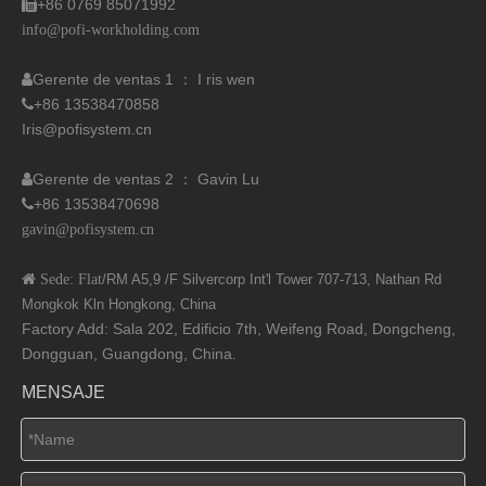
+86 0769 85071992

info@pofi-workholding.com
Gerente de ventas 1 ： I
ris wen

+86 13538470858

Iris@pofisystem.cn
Gerente de ventas 2 ： Gavin Lu

+86 13538470698

gavin@pofisystem.cn
 Sede: Flat
/RM A5,9 /F Silvercorp Int'l
Tower 707-713, Nathan Rd
Mongkok Kln Hongkong, China
Factory Add: Sala 202, Edificio 7th, Weifeng Road, Dongcheng,
Dongguan, Guangdong, China.
MENSAJE