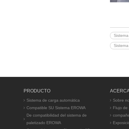
Sistema
Sistema
PRODUCTO
ACERCA
Sistema de carga automática
Sobre no
Compatible SU Sistema EROWA
Flujo de
De compatibilidad del sistema de
compañe
paletizado EROWA
Exposici