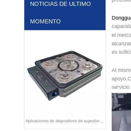
NOTICIAS DE ULTIMO
Donggu
MOMENTO
capacid
el merc
alcanzad
es sufic
Al mismo
apoyo.C
servicio
Aplicaciones de dispositivos de sujeción: lista de verificación de búsqueda rápida de la industria