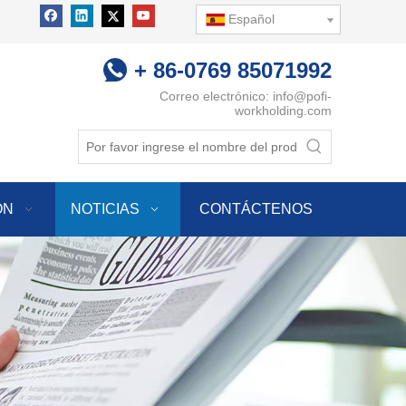
Español
+ 86-0769 85071992
Correo electrónico:
info@pofi-
workholding.com
ÓN
NOTICIAS
CONTÁCTENOS