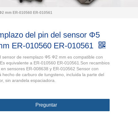
5 Φ2 mm ER-010560 ER-010561
plazo del pin del sensor Φ5
mm ER-010560 ER-010561
el sensor de reemplazo Φ5 Φ2 mm es compatible con
s equivalente a ER-010560 ER-010561.Son recambios
s en sensores ER-008638 y ER-010562 Sensor con
á hecho de carburo de tungsteno, incluida la parte del
r, sin arandela espaciadora.
Preguntar