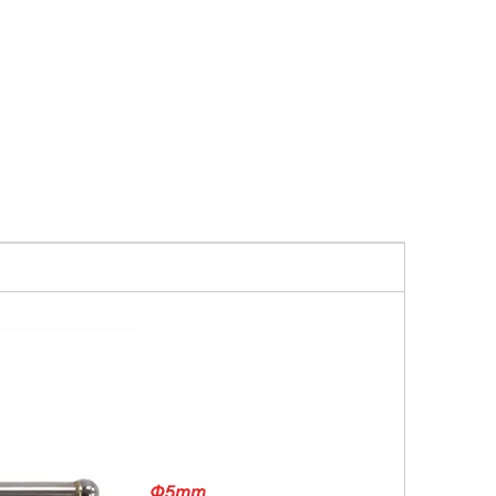
TS ER-
Mandril neumático pequeño
Detector de cámara
4 en 1 50 RSA ER-011803
(EROWA)