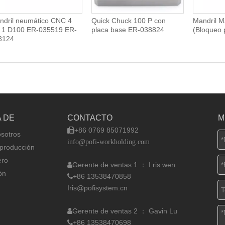
ndril neumático CNC 4
Quick Chuck 100 P con
Mandril M
 1 D100 ER-035519 ER-
placa base ER-038824
(Bloqueo p
3124
 DE
CONTACTO
M
+86 0769 85071992

sotros
info@pofi-workholding.com
 producción
ro
Gerente de ventas 1 ： I
ris wen

ón
+86 13538470858

Iris@pofisystem.cn
Gerente de ventas 2 ： Gavin Lu

+86 13538470698
