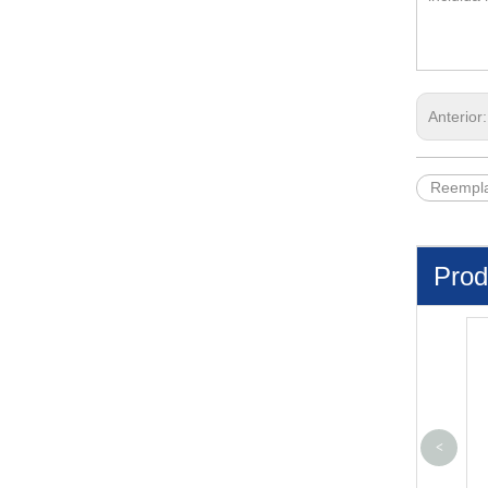
Anterior
Reempla
Prod
<