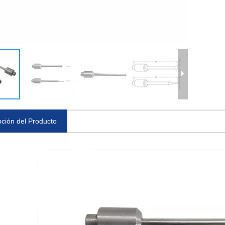
pción del Producto
 MacroStd
POFI 54x54 Palet MacroStd
Espiga de centrado M
R-600.24-S
3R-651.7EP
033800