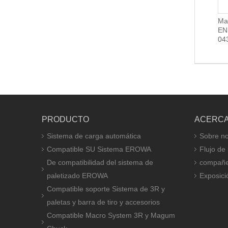
Barra de tiro 3R-605.2RS
Ma
3R-605.2E
EN
04
PRODUCTO
ACERCA
Sistema de carga automática
Sobre no
Compatible SU Sistema EROWA
Flujo de
De compatibilidad del sistema de
compañe
paletizado EROWA
Exposici
Compatible soporte Sistema de 3R y
paletas y barra de tiro y accesorios
Compatible Macro System 3R y Magum