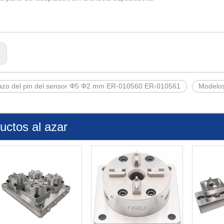
:
zo del pin del sensor Φ5 Φ2 mm ER-010560 ER-010561
Modelo
uctos al azar