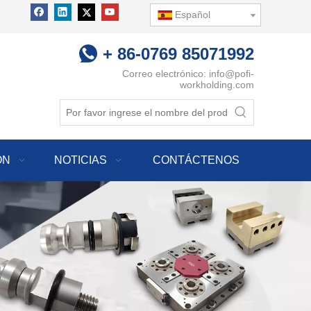
Español
+ 86-0769 85071992
Correo electrónico:
info@pofi-
workholding.com
ÓN
NOTICIAS
CONTÁCTENOS