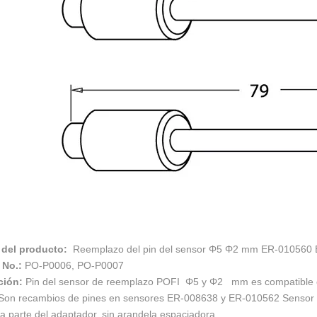
del producto:
Reemplazo del pin del sensor Φ5 Φ2 mm ER-010560
 No.:
PO-P0006, PO-P0007
ción:
Pin del sensor de reemplazo POFI Φ5 y Φ2 mm es compatible
Son recambios de pines en sensores ER-008638 y ER-010562 Sensor 
 la parte del adaptador, sin arandela espaciadora.