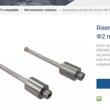
S compatible
»
Herramientas relativas
»
Reemplazo del pin del sensor Φ
Reem
Φ2 
El pin d
EROWA.E
de pine
bola.Est
adaptado