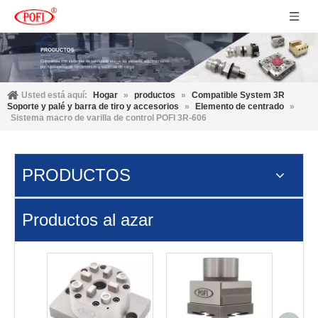
Usted está aquí:
Hogar
»
productos
»
Compatible System 3R
Soporte y palé y barra de tiro y accesorios
»
Elemento de centrado
»
Sistema macro de varilla de control POFI 3R-606
PRODUCTOS
Productos al azar
Porta
MacroS