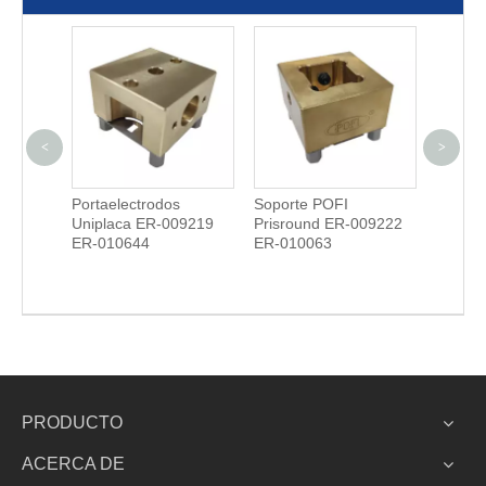
<
>
et
Portaelectrodos
Soporte POFI
Soport
51.7EP
Uniplaca ER-009219
Prisround ER-009222
compac
ER-010644
ER-010063
PRODUCTO
ACERCA DE