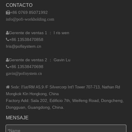
CONTACTO
+86 0769 85071992

info@pofi-workholding.com
Gerente de ventas 1 ： I
ris wen

+86 13538470858

Iris@pofisystem.cn
Gerente de ventas 2 ： Gavin Lu

+86 13538470698

gavin@pofisystem.cn
 Sede: Flat
/RM A5,9 /F Silvercorp Int'l
Tower 707-713, Nathan Rd
Mongkok Kln Hongkong, China
Factory Add: Sala 202, Edificio 7th, Weifeng Road, Dongcheng,
Dongguan, Guangdong, China.
MENSAJE