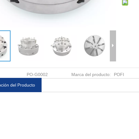
PO-G0002
Marca del producto:
POFI
pción del Producto
entrado UPC
Titular Uniholder φ72 ER-
Mandril neumático p
jeción ER-
035211
4 en 1 50 RSA ER-0