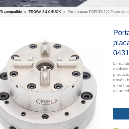
S compatible
»
EROWA SU CHUCK
»
Portabrocas POFI ITS 100 P con pla
Port
plac
043
El mandr
equival
producto
través d
en el hu
y portae