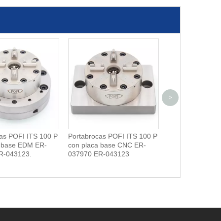
>
as POFI ITS 100 P
Portabrocas POFI ITS 100 P
Pasador de calib
a base EDM ER-
con placa base CNC ER-
R-043123.
037970 ER-043123