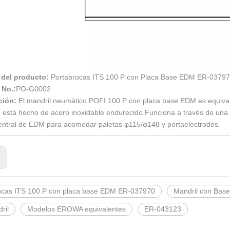
del producto:
Portabrocas ITS 100 P con Placa Base EDM ER-037
 No.:
PO-G0002
ción:
El mandril neumático POFI 100 P con placa base EDM es equiv
 está hecho de acero inoxidable endurecido.Funciona a través de una 
central de EDM para acomodar paletas φ115/φ148 y portaelectrodos.
:
ocas ITS 100 P con placa base EDM ER-037970
Mandril con Bas
ril
Modelos EROWA equivalentes
ER-043123