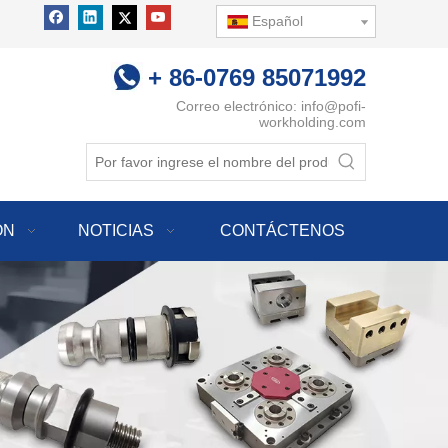
Español
+ 86-0769 85071992
Correo electrónico:
info@pofi-
workholding.com
ÓN
NOTICIAS
CONTÁCTENOS