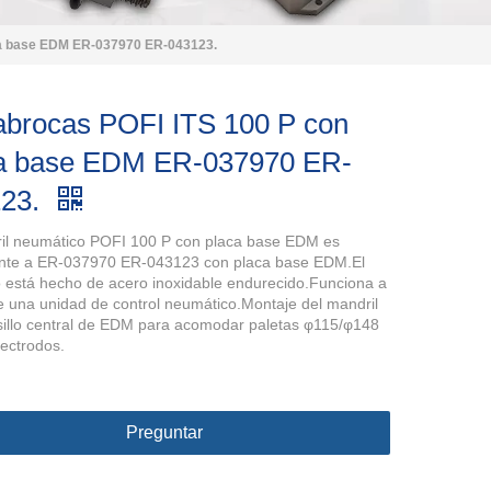
ca base EDM ER-037970 ER-043123.
abrocas POFI ITS 100 P con
a base EDM ER-037970 ER-
123.
il neumático POFI 100 P con placa base EDM es
ente a ER-037970 ER-043123 con placa base EDM.El
 está hecho de acero inoxidable endurecido.Funciona a
e una unidad de control neumático.Montaje del mandril
sillo central de EDM para acomodar paletas φ115/φ148
lectrodos.
Preguntar