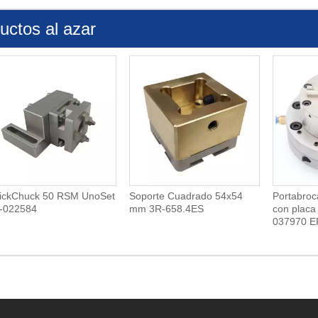
uctos al azar
ickChuck 50 RSM UnoSet
Soporte Cuadrado 54x54
Portabroc
-022584
mm 3R-658.4ES
con plac
037970 E