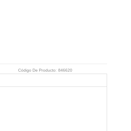
Código De Producto:
846620
equeño
Mandril neumático pequeño
Mandril neumático CNC 9 
11803
6 en 1 50 RSA ER-011803
1 D100 ER-035519 ER-